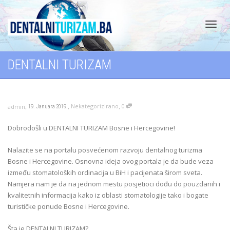
Toggl
DENTALNI TURIZAM
navig
,
,
,
Nekategorizirano
0
admin
19. Januara 2019.
Dobrodošli u DENTALNI TURIZAM Bosne i Hercegovine!
Nalazite se na portalu posvećenom razvoju dentalnog turizma
Bosne i Hercegovine. Osnovna ideja ovog portala je da bude veza
između stomatoloških ordinacija u BiH i pacijenata širom sveta.
Namjera nam je da na jednom mestu posjetioci dođu do pouzdanih i
kvalitetnih informacija kako iz oblasti stomatologije tako i bogate
turističke ponude Bosne i Hercegovine.
Šta je DENTALNI TURIZAM?