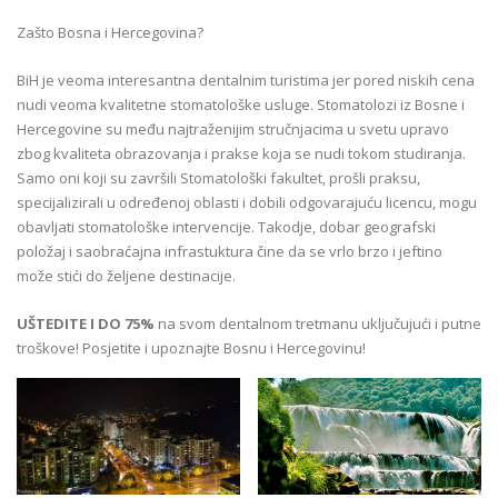
Zašto Bosna i Hercegovina?
BiH je veoma interesantna dentalnim turistima jer pored niskih cena
nudi veoma kvalitetne stomatološke usluge. Stomatolozi iz Bosne i
Hercegovine su među najtraženijim stručnjacima u svetu upravo
zbog kvaliteta obrazovanja i prakse koja se nudi tokom studiranja.
Samo oni koji su završili Stomatološki fakultet, prošli praksu,
specijalizirali u određenoj oblasti i dobili odgovarajuću licencu, mogu
obavljati stomatološke intervencije. Takodje, dobar geografski
položaj i saobraćajna infrastuktura čine da se vrlo brzo i jeftino
može stići do željene destinacije.
UŠTEDITE I DO 75%
na svom dentalnom tretmanu uključujući i putne
troškove! Posjetite i upoznajte Bosnu i Hercegovinu!