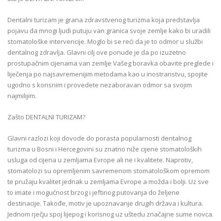
Dentalni turizam je grana zdravstvenog turizma koja predstavlja
pojavu da mnogi ljudi putuju van granica svoje zemlje kako bi uradili
stomatološke intervencije. Moglo bi se reći da je to odmor u službi
dentalnog zdravlja. Glavni cilj ove ponude je da po izuzetno
prostupačnim cijenama van zemlje Vašeg boravka obavite preglede i
liječenja po najsavremenijim metodama kao u inostranstvu, spojite
ugodno s korisnim i provedete nezaboravan odmor sa svojim
najmilijim.
Zašto DENTALNI TURIZAM?
Glavni razlozi koji dovode do porasta popularnosti dentalnog
turizma u Bosni i Hercegovini su znatno niže cijene stomatoloških
usluga od cijena u zemljama Evrope ali ne i kvalitete. Naprotiv,
stomatolozi su opremljenim savremenom stomatološkom opremom
te pružaju kvalitet jednak u zemljama Evrope a možda i bolji. Uz sve
to imate i mogućnost brzog i jeftinog putovanja do željene
destinacije. Takođe, motiv je upoznavanje drugih država i kultura.
Jednom rječju spoj lijepog i korisnog uz uštedu značajne sume novca.