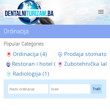
Toggl
Ordinacija
Popular Categories
navig
Ordinacija
(4)
Prodaja stomatol
Restoran i hotel
(2)
Zubotehnička labo
Radiologija
(1)
Traži