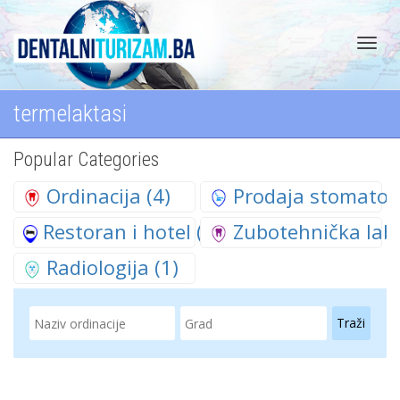
Toggl
termelaktasi
Popular Categories
navig
Ordinacija
(4)
Prodaja stomatol
Restoran i hotel
(2)
Zubotehnička labo
Radiologija
(1)
Traži